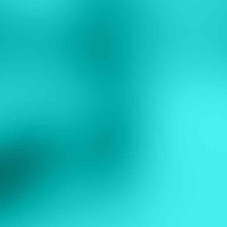
Eşimin prostat ameliyatını başarı ile gerçekleştiren
doktorumuzdan çok memnun kaldık. Kendisi işinin gerçekten
uzmanı ve hastaları ile çok ilgili. Kendisi bizimle ameliyat
öncesinden başlayan ilgisini ameliyattan sonra da günlerce
devam ettirdi ve her konuda yardımcı oldu. Adeta ailemizden biri
gibi idi çok teşekkürler ediyor başarılarının devamını diliyoruz.
M.S.
Sayın Mehmet Beye prostat şikayetiyle gittigimde tecrübelerine
dayanarak mesanedeki kitleyi görüp erken teshisle tabi koydu ve
kapalı ameliyatla temizledi. Gerek mesleki gerek insanı yonden
mukemmel bir insan. Kendisine çok teşekkür ederim.
A. H.
Kendisinden çok memnunum. Böbrek kistim vardı, kapalı
ameliyat ile alındı. Yine prostat şikayetim için de gittim, uzun bir
tedavi sürecim oldu. Işın tedavisi ve ilaç desteği ile şikayetimden