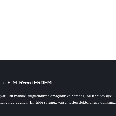
2 AKADEMİK ÖDÜL
10.000’DEN FAZLA MUTLU HASTA
yarı: Bu makale, bilgilendirme amaçlıdır ve herhangi bir tıbbi tavsiye
iteliğinde değildir. Bir tıbbi sorunuz varsa, lütfen doktorunuza danışınız.