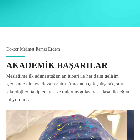
kurtuldum. Her ikisini de başarı ile tedavi etti. Devlet
hastanesindeyken hizmet almıştım kendisinden. İlgisi, iletişimi
çok güzeldi.
T. K.
Doktor Mehmet Remzi Erdem
AKADEMİK BAŞARILAR
Mesleğime ilk adımı attığım an itibari ile her daim gelişim
içerisinde olmaya devam ettim. Amacıma çok çalışarak, son
teknolojileri takip ederek ve onları uygulayarak ulaşabileceğimi
biliyordum.