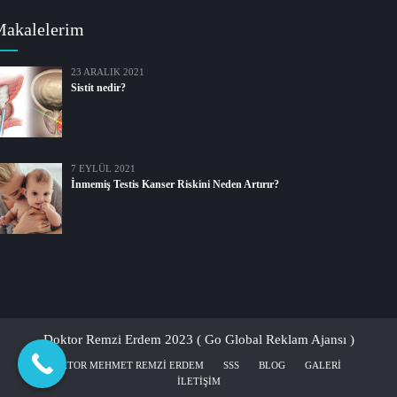
akalelerim
23 ARALIK 2021
Sistit nedir?
7 EYLÜL 2021
İnmemiş Testis Kanser Riskini Neden Artırır?
Doktor Remzi Erdem 2023 ( Go Global Reklam Ajansı )
DOKTOR MEHMET REMZI ERDEM
SSS
BLOG
GALERI
İLETIŞIM