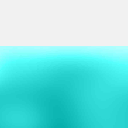
yaparak başarılı sonuçlar elde etmiştir.
Değerli görüşleri için tüm hastalarıma teşekkür ederim.
HASTALARIMIN GÖRÜŞ VE
DEĞERLENDİRMELERİ